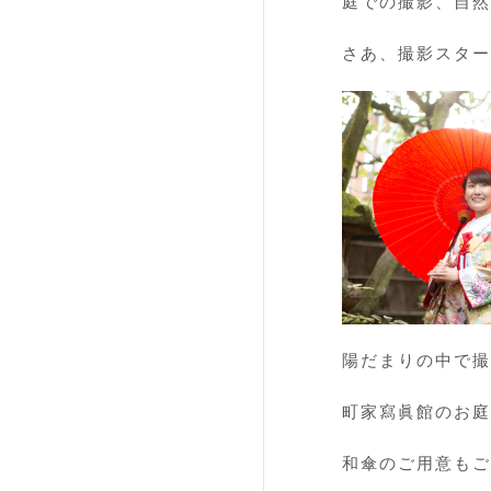
庭での撮影、自然
さあ、撮影スター
陽だまりの中で
町家寫眞館のお庭
和傘のご用意もご