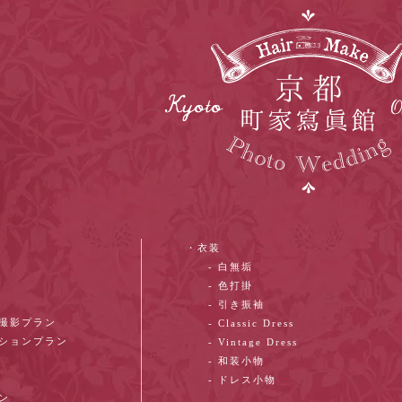
・衣装
- 白無垢
- 色打掛
- 引き振袖
ン撮影プラン
- Classic Dress
ーションプラン
- Vintage Dress
- 和装小物
- ドレス小物
ン