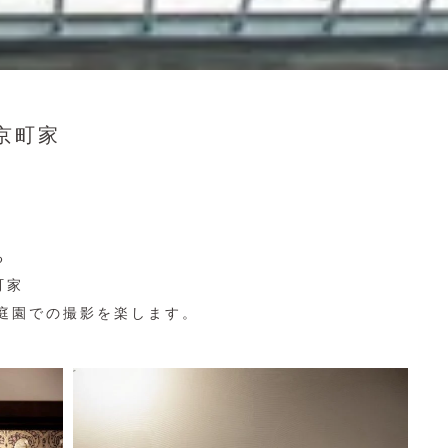
京町家
る
町家
庭園での撮影を楽します。