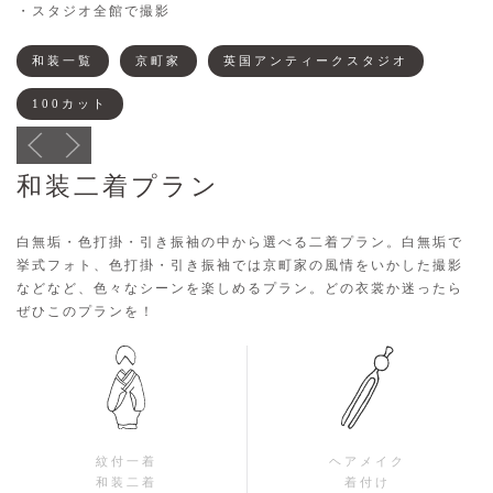
・スタジオ全館で撮影
和装一覧
京町家
英国アンティークスタジオ
100カット
和装二着プラン
白無垢・色打掛・引き振袖の中から選べる二着プラン。白無垢で
挙式フォト、色打掛・引き振袖では京町家の風情をいかした撮影
などなど、色々なシーンを楽しめるプラン。どの衣裳か迷ったら
ぜひこのプランを！
紋付一着
ヘアメイク
和装二着
着付け