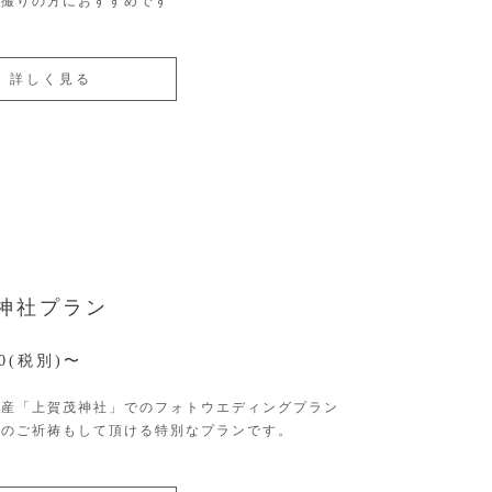
前撮りの方におすすめです
詳しく見る
神社プラン
00(税別)〜
遺産「上賀茂神社」でのフォトウエディングプラン
でのご祈祷もして頂ける特別なプランです。