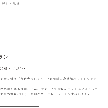
詳しく見る
ラン
000(税・サ込)〜
と美食を纏う「高台寺ひらまつ」×京都町家寫眞館のフォトウェデ
情が色濃く残る京都。そんな街で、人生最良の日を彩るフォトウェ
と美食の饗宴が叶う、特別なコラボレーションが実現しました。