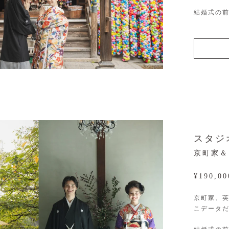
結婚式の
スタジ
京町家＆
¥190,0
京町家、
こデータ