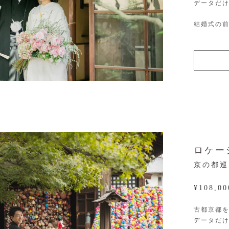
データだ
結婚式の
ロケー
京の都巡
¥108,0
古都京都
データだ