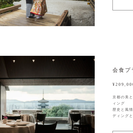
会食プ
¥209,
京都の美
ィング
歴史と風
ディング