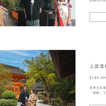
結婚式の
上賀茂
¥140,0
世界文化
「細殿」