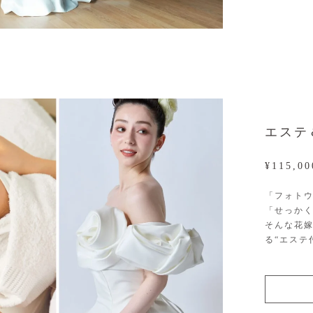
エステ
¥115,0
「フォト
「せっか
そんな花
る“エステ