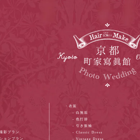
・衣装
- 白無垢
- 色打掛
- 引き振袖
ン撮影プラン
- Classic Dress
ーションプラン
- Vintage Dress