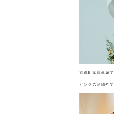
京都町家寫眞館
ピンクの刺繡衿で