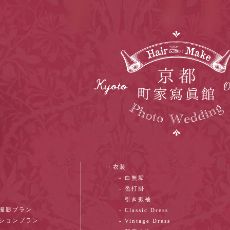
・衣装
- 白無垢
- 色打掛
- 引き振袖
ン撮影プラン
- Classic Dress
ーションプラン
- Vintage Dress