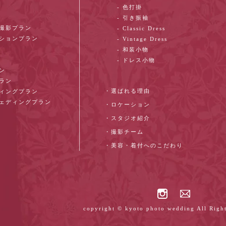
- 色打掛
- 引き振袖
ン撮影プラン
- Classic Dress
ーションプラン
- Vintage Dress
- 和装小物
- ドレス小物
ン
プラン
・選ばれる理由
ディングプラン
ウェディングプラン
・ロケーション
・スタジオ紹介
・撮影チーム
・美容・着付へのこだわり
copyright © kyoto photo wedding All Right