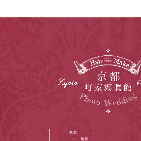
・衣装
- 白無垢