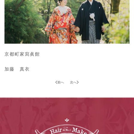
京都町家寫眞館
加藤 真衣
前へ
次へ