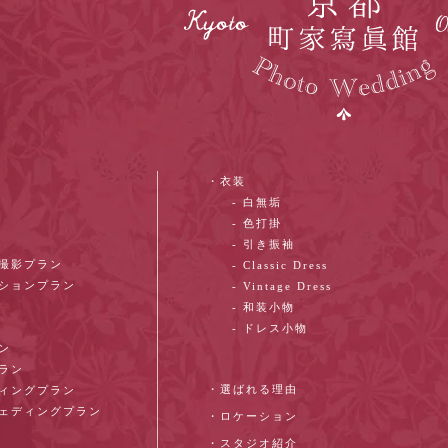
・衣装
- 白無垢
- 色打掛
- 引き振袖
ン撮影プラン
- Classic Dress
ーションプラン
- Vintage Dress
- 和装小物
- ドレス小物
ン
プラン
・選ばれる理由
ディングプラン
ウェディングプラン
・ロケーション
・スタジオ紹介