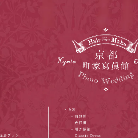
・衣装
- 白無垢
- 色打掛
- 引き振袖
ン撮影プラン
- Classic Dress