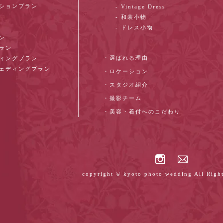
ーションプラン
- Vintage Dress
- 和装小物
- ドレス小物
ン
プラン
・選ばれる理由
ディングプラン
ウェディングプラン
・ロケーション
・スタジオ紹介
・撮影チーム
・美容・着付へのこだわり
copyright © kyoto photo wedding All Right