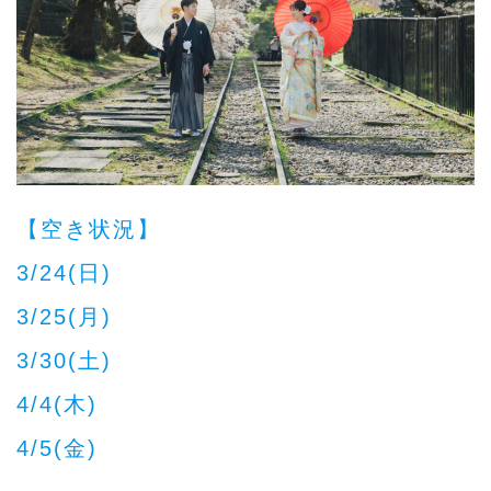
【空き状況】
3/24(日)
3/25(月)
3/30(土)
4/4(木)
4/5(金)