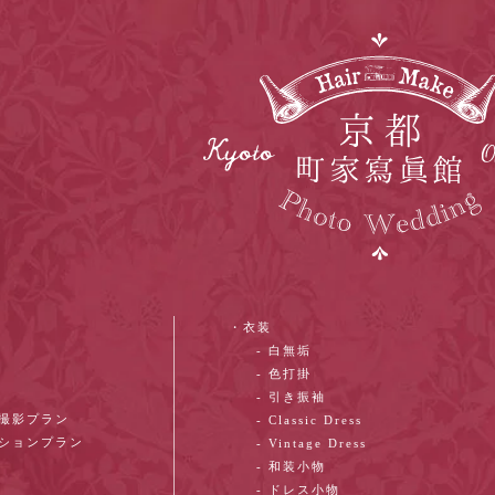
・衣装
- 白無垢
- 色打掛
- 引き振袖
ン撮影プラン
- Classic Dress
ーションプラン
- Vintage Dress
- 和装小物
- ドレス小物