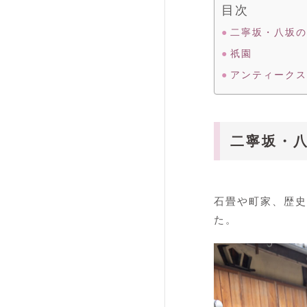
目次
二寧坂・八坂の
祇園
アンティークス
二寧坂・
石畳や町家、歴史
た。