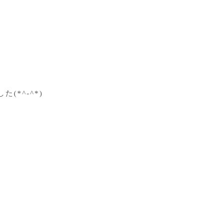
*^-^*)