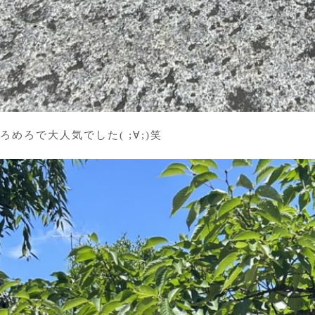
めろで大人気でした( ;∀;)笑