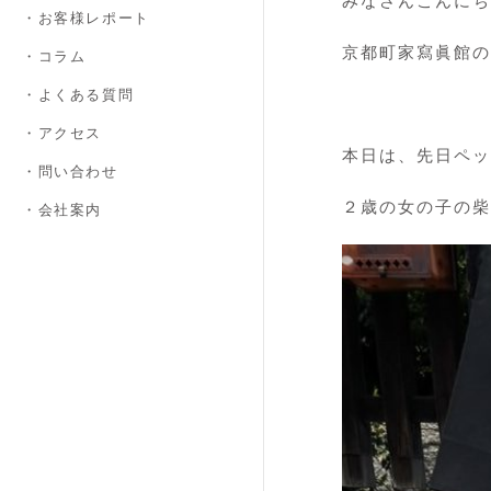
みなさんこんにち
・お客様レポート
京都町家寫眞館の
・コラム
・よくある質問
・アクセス
本日は、先日ペッ
・問い合わせ
２歳の女の子の柴
・会社案内