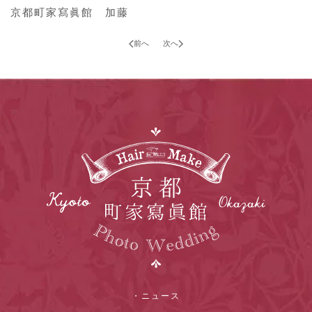
京都町家寫眞館 加藤
前へ
次へ
・ニュース