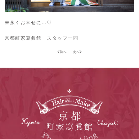
末永くお幸せに…♡
京都町家寫眞館 スタッフ一同
前へ
次へ