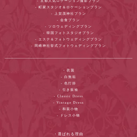
- 京都人気ロケーション撮影プラン
- 町家スタジオ＆ロケーションプラン
- 上賀茂神社プラン
- 会食プラン
- ソロウェディングプラン
- 韓国フォトスタジオプラン
- エステ＆フォトウェディングプラン
- 岡崎神社挙式フォトウェディングプラン
・衣装
- 白無垢
- 色打掛
- 引き振袖
- Classic Dress
- Vintage Dress
- 和装小物
- ドレス小物
・選ばれる理由