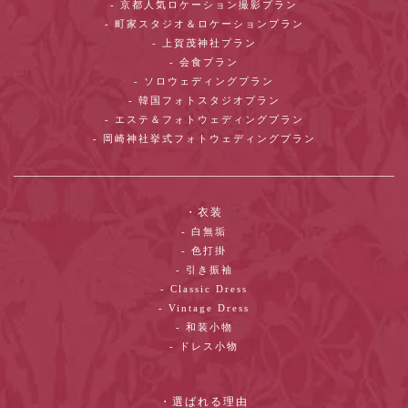
- 京都人気ロケーション撮影プラン
- 町家スタジオ＆ロケーションプラン
- 上賀茂神社プラン
- 会食プラン
- ソロウェディングプラン
- 韓国フォトスタジオプラン
- エステ＆フォトウェディングプラン
- 岡崎神社挙式フォトウェディングプラン
・衣装
- 白無垢
- 色打掛
- 引き振袖
- Classic Dress
- Vintage Dress
- 和装小物
- ドレス小物
・選ばれる理由