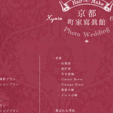
・衣装
- 白無垢
- 色打掛
- 引き振袖
ン撮影プラン
- Classic Dress
ーションプラン
- Vintage Dress
- 和装小物
- ドレス小物
ン
プラン
・選ばれる理由
ディングプラン