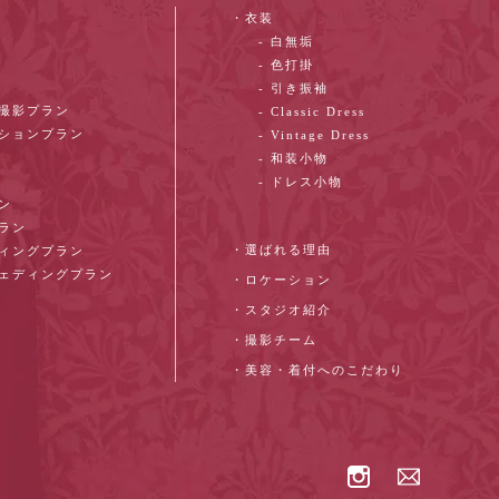
・衣装
- 白無垢
- 色打掛
- 引き振袖
ン撮影プラン
- Classic Dress
ーションプラン
- Vintage Dress
- 和装小物
- ドレス小物
ン
プラン
・選ばれる理由
ディングプラン
ウェディングプラン
・ロケーション
・スタジオ紹介
・撮影チーム
・美容・着付へのこだわり