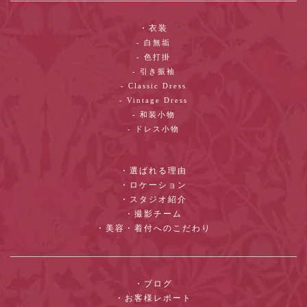
・衣装
- 白無垢
- 色打掛
- 引き振袖
- Classic Dress
- Vintage Dress
- 和装小物
- ドレス小物
・選ばれる理由
・ロケーション
・スタジオ紹介
・撮影チーム
・美容・着付へのこだわり
・ブログ
・お客様レポート