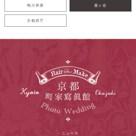
鴨川界隈
鹿ヶ谷
京都府庁
・ニュース