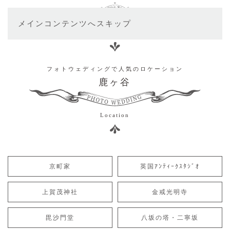
メインコンテンツへスキップ
フォトウェディングで人気のロケーション
鹿ヶ谷
Location
京町家
英国ｱﾝﾃｨｰｸｽﾀｼﾞｵ
上賀茂神社
金戒光明寺
毘沙門堂
八坂の塔・二寧坂