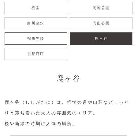
祇園
岡崎公園
白川疏水
円山公園
鴨川界隈
鹿ヶ谷
京都府庁
鹿ヶ谷
鹿ヶ谷（ししがたに）は、哲学の道や山荘など
しっと
りと落ち着いた大人の雰囲気のエリア。
桜や新緑の時期に人気の場所。