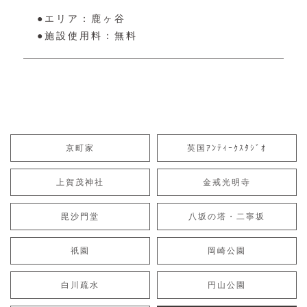
●エリア：鹿ヶ谷
●施設使用料：無料
京町家
英国ｱﾝﾃｨｰｸｽﾀｼﾞｵ
上賀茂神社
金戒光明寺
毘沙門堂
八坂の塔・二寧坂
祇園
岡崎公園
白川疏水
円山公園